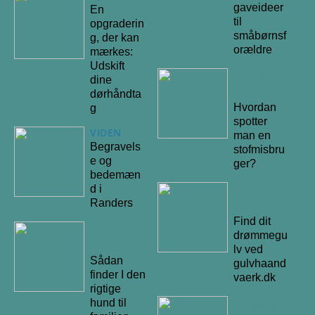
gaveideer
En
til
opgraderin
småbørnsf
g, der kan
orældre
mærkes:
Udskift
12/09/20
dine
22
dørhåndta
Hvordan
g
spotter
VIDEN
man en
Begravels
stofmisbru
e og
ger?
bedemæn
d i
01/09/20
Randers
22
Find dit
26/10/20
drømmegu
22
lv ved
Sådan
gulvhaand
finder I den
vaerk.dk
rigtige
hund til
17/08/20