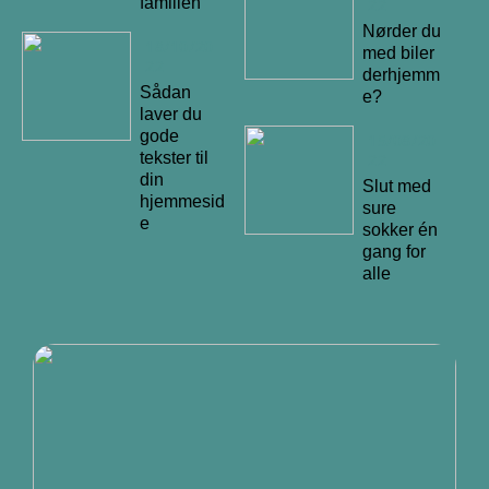
familien
22
Nørder du
18/10/20
med biler
22
derhjemm
Sådan
e?
laver du
gode
15/08/20
tekster til
22
din
Slut med
hjemmesid
sure
e
sokker én
gang for
alle