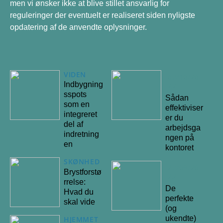
men vi ønsker ikke at blive stillet ansvarlig for
reguleringer der eventuelt er realiseret siden nyligste
opdatering af de anvendte oplysninger.
VIDEN
07/10/20
Indbygning
22
sspots
Sådan
som en
effektiviser
integreret
er du
del af
arbejdsga
indretning
ngen på
en
kontoret
SKØNHED
27/09/20
Brystforstø
22
rrelse:
De
Hvad du
perfekte
skal vide
(og
ukendte)
HJEMMET