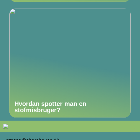
Hvordan spotter man en
stofmisbruger?