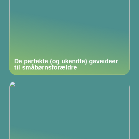
De perfekte (og ukendte) gaveideer
til småbørnsforældre