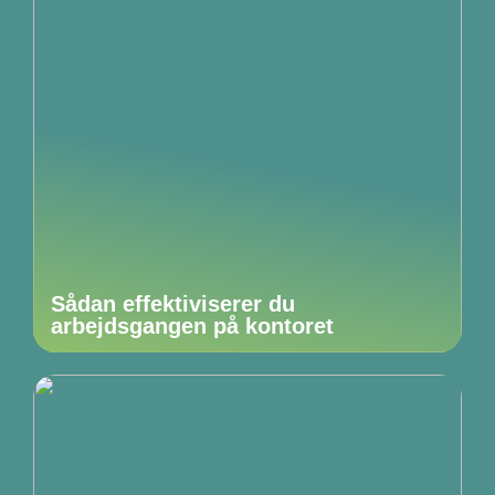
Sådan effektiviserer du
arbejdsgangen på kontoret