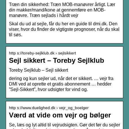
Træn din sikkerhed: Træn MOB-manøvrer årligt. Lær
din makker/mand/kone at gennemføre en MOB-
manøvre. Træn sejlads i hårdt vejr
Skal du ud at sejle, får du her en guide til dmi.dk. Den
viser, hvor du finder de vigtigste prognoser, når du skal
til søs.
http s://toreby-sejlklub.dk › sejlsikkert
Sejl sikkert – Toreby Sejlklub
Toreby Sejlklub – Sejl sikkert
dering og kun sejler ud, når det er sikkert. … vejr fra
DMI ved at oprette et gratis abonnement … hedder
”Sejl-Sikkert”, hvor udsigter for vind og.
http s://www.duelighed.dk › vejr_og_boelger
Værd at vide om vejr og bølger
Se, læs og lyt altid til vejrudsigten. Gør det før du sejler