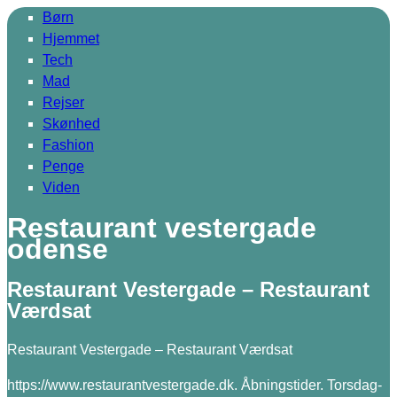
Børn
Hjemmet
Tech
Mad
Rejser
Skønhed
Fashion
Penge
Viden
Restaurant vestergade
odense
Restaurant Vestergade – Restaurant
Værdsat
Restaurant Vestergade – Restaurant Værdsat
https://www.restaurantvestergade.dk. Åbningstider. Torsdag-