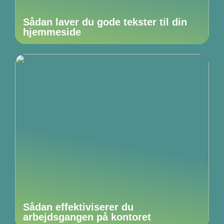
Sådan laver du gode tekster til din
hjemmeside
Sådan effektiviserer du
arbejdsgangen på kontoret