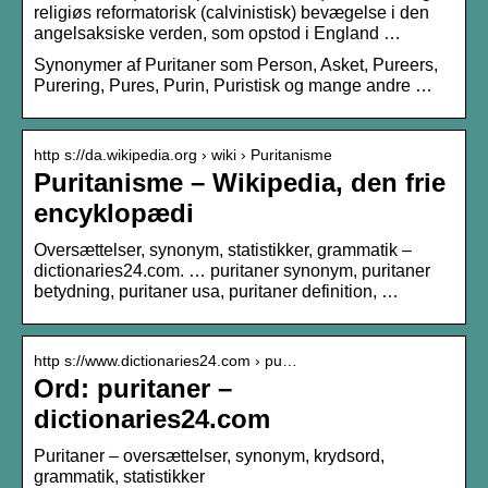
religiøs reformatorisk (calvinistisk) bevægelse i den
angelsaksiske verden, som opstod i England …
Synonymer af Puritaner som Person, Asket, Pureers,
Purering, Pures, Purin, Puristisk og mange andre …
http s://da.wikipedia.org › wiki › Puritanisme
Puritanisme – Wikipedia, den frie
encyklopædi
Oversættelser, synonym, statistikker, grammatik –
dictionaries24.com. … puritaner synonym, puritaner
betydning, puritaner usa, puritaner definition, …
http s://www.dictionaries24.com › pu…
Ord: puritaner –
dictionaries24.com
Puritaner – oversættelser, synonym, krydsord,
grammatik, statistikker