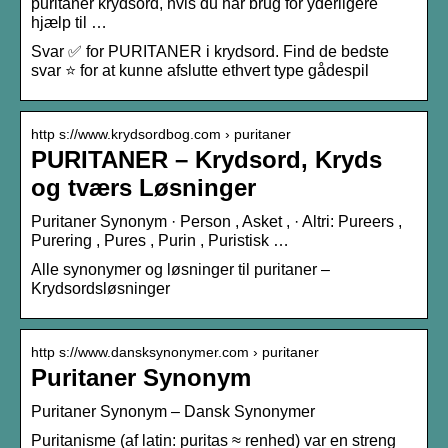
puritaner krydsord, hvis du har brug for yderligere
hjælp til …
Svar ✅ for PURITANER i krydsord. Find de bedste
svar ⭐ for at kunne afslutte ethvert type gådespil
http s://www.krydsordbog.com › puritaner
PURITANER – Krydsord, Kryds
og tværs Løsninger
Puritaner Synonym · Person , Asket , · Altri: Pureers ,
Purering , Pures , Purin , Puristisk …
Alle synonymer og løsninger til puritaner –
Krydsordsløsninger
http s://www.dansksynonymer.com › puritaner
Puritaner Synonym
Puritaner Synonym – Dansk Synonymer
Puritanisme (af latin: puritas ≈ renhed) var en streng