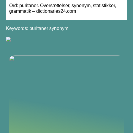
Ord: puritaner. Oversættelser, synonym, statistikker,
grammatik – dictionaries24.com
Keywords: puritaner synonym