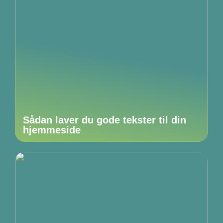
Sådan laver du gode tekster til din
hjemmeside