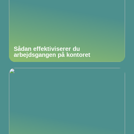
Sådan effektiviserer du
arbejdsgangen på kontoret