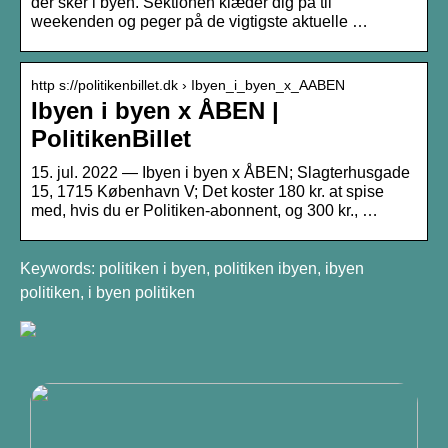
der sker i byen. Sektionen klæder dig på til
weekenden og peger på de vigtigste aktuelle …
http s://politikenbillet.dk › Ibyen_i_byen_x_AABEN
Ibyen i byen x ÅBEN |
PolitikenBillet
15. jul. 2022 — Ibyen i byen x ÅBEN; Slagterhusgade
15, 1715 København V; Det koster 180 kr. at spise
med, hvis du er Politiken-abonnent, og 300 kr., …
Keywords: politiken i byen, politiken ibyen, ibyen
politiken, i byen politiken