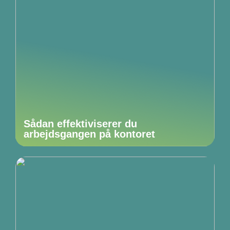
Sådan effektiviserer du
arbejdsgangen på kontoret