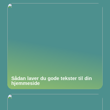
Sådan laver du gode tekster til din
hjemmeside