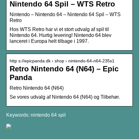
Nintendo 64 Spil – WTS Retro
Nintendo – Nintendo 64 – Nintendo 64 Spil – WTS
Retro
Hos WTS Retro har vi et stort udvalg af spil til
Nintendo 64. Hurtig levering! Nintendo 64 blev
lanceret i Europa helt tilbage i 1997.
http s://epicpanda.dk › shop › nintendo-64-n64-235s1
Retro Nintendo 64 (N64) – Epic
Panda
Retro Nintendo 64 (N64)
Se vores udvalg af Nintendo 64 (N64) og Tilbehør.
Keywords: nintendo 64 spil