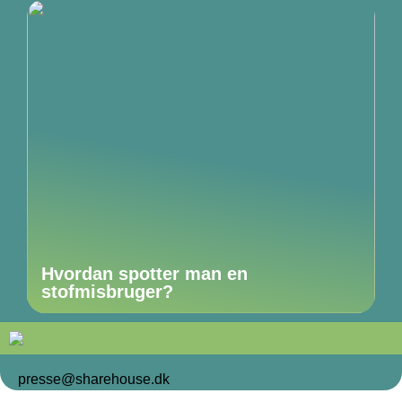
Hvordan spotter man en
stofmisbruger?
presse@sharehouse.dk