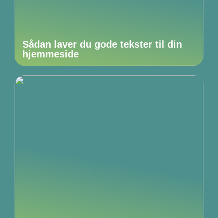
Sådan laver du gode tekster til din
hjemmeside