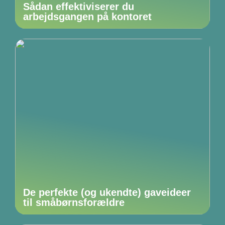
Sådan effektiviserer du
arbejdsgangen på kontoret
De perfekte (og ukendte) gaveideer
til småbørnsforældre