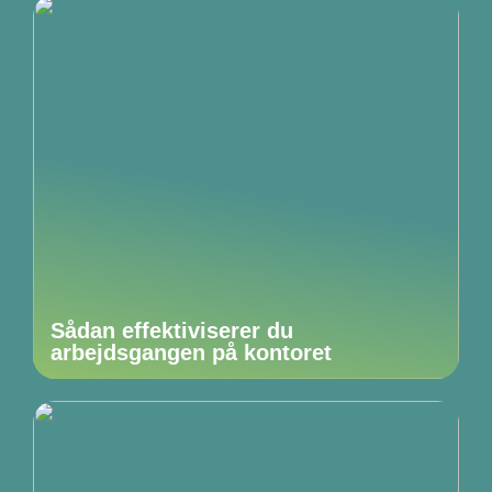
Sådan effektiviserer du
arbejdsgangen på kontoret