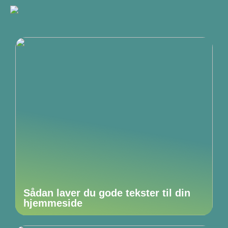
Sådan laver du gode tekster til din
hjemmeside