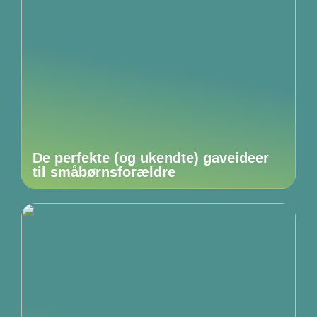
De perfekte (og ukendte) gaveideer
til småbørnsforældre