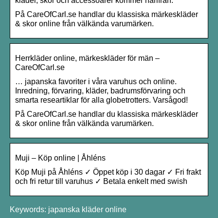
kläder, skor och accessoarer kommer härifrån.
På CareOfCarl.se handlar du klassiska märkeskläder
& skor online från välkända varumärken.
Herrkläder online, märkeskläder för män –
CareOfCarl.se
… japanska favoriter i våra varuhus och online.
Inredning, förvaring, kläder, badrumsförvaring och
smarta researtiklar för alla globetrotters. Varsågod!
På CareOfCarl.se handlar du klassiska märkeskläder
& skor online från välkända varumärken.
Muji – Köp online | Åhléns
Köp Muji på Åhléns ✓ Öppet köp i 30 dagar ✓ Fri frakt
och fri retur till varuhus ✓ Betala enkelt med swish
Keywords: japanska kläder online