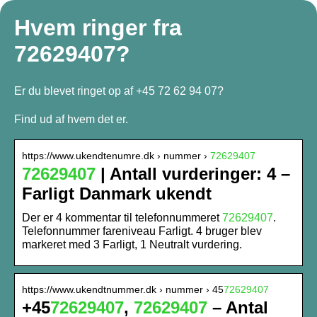
Hvem ringer fra
72629407?
Er du blevet ringet op af +45 72 62 94 07?
Find ud af hvem det er.
https://www.ukendtenumre.dk › nummer ›
72629407
72629407
| Antall vurderinger: 4 –
Farligt Danmark ukendt
Der er 4 kommentar til telefonnummeret
72629407
.
Telefonnummer fareniveau Farligt. 4 bruger blev
markeret med 3 Farligt, 1 Neutralt vurdering.
https://www.ukendtnummer.dk › nummer › 45
72629407
+45
72629407
,
72629407
– Antal