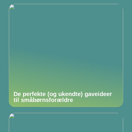
De perfekte (og ukendte) gaveideer
til småbørnsforældre