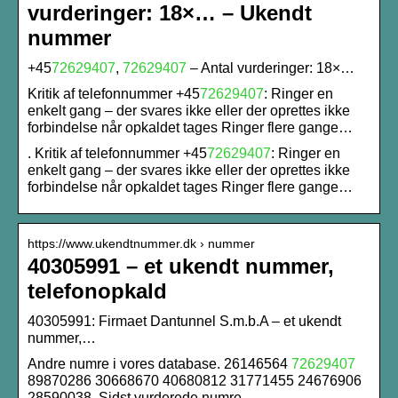
vurderinger: 18×… – Ukendt
nummer
+45
72629407
,
72629407
– Antal vurderinger: 18×…
Kritik af telefonnummer +45
72629407
: Ringer en
enkelt gang – der svares ikke eller der oprettes ikke
forbindelse når opkaldet tages Ringer flere gange…
. Kritik af telefonnummer +45
72629407
: Ringer en
enkelt gang – der svares ikke eller der oprettes ikke
forbindelse når opkaldet tages Ringer flere gange…
https://www.ukendtnummer.dk › nummer
40305991 – et ukendt nummer,
telefonopkald
40305991: Firmaet Dantunnel S.m.b.A – et ukendt
nummer,…
Andre numre i vores database. 26146564
72629407
89870286 30668670 40680812 31771455 24676906
28590038. Sidst vurderede numre.