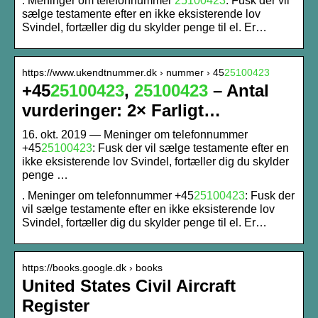
. Meninger om telefonnummer
25100423
: Fusk der vil
sælge testamente efter en ikke eksisterende lov
Svindel, fortæller dig du skylder penge til el. Er…
https://www.ukendtnummer.dk › nummer › 45
25100423
+45
25100423
,
25100423
– Antal
vurderinger: 2× Farligt…
16. okt. 2019 — Meninger om telefonnummer
+45
25100423
: Fusk der vil sælge testamente efter en
ikke eksisterende lov Svindel, fortæller dig du skylder
penge …
. Meninger om telefonnummer +45
25100423
: Fusk der
vil sælge testamente efter en ikke eksisterende lov
Svindel, fortæller dig du skylder penge til el. Er…
https://books.google.dk › books
United States Civil Aircraft
Register