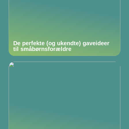
De perfekte (og ukendte) gaveideer
til småbørnsforældre