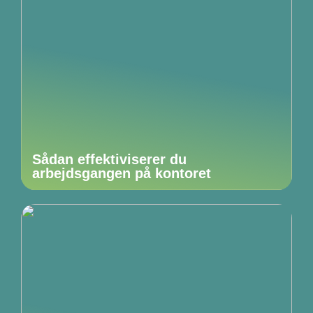
Sådan effektiviserer du
arbejdsgangen på kontoret