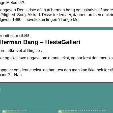
nge Melodier?.
gaven Den sidste aften af herman bang og tusindvis af andre o
K?rlighed. Sorg. Afsked. Disse tre temaer, danner rammen omk
dgivet i 1880, i novellesamlingen ?Tunge Me
um › off-topic › 8168…
 Herman Bang – HesteGalleri
 – Skrevet af Birgitte .
der og skal lave opgave om denne tekst, og har læst den men kan
e opgave om denne tekst, og har læst den men kan ikke helt for
and? – Han
t
Sådan
De perfekte (og
effektiviserer du
ukendte)
arbejdsgangen på
gaveideer til
kontoret
småbørnsforældre