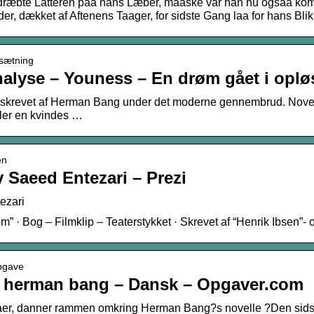
æbte Latteren paa hans Læber, maaske var han nu ogsaa komme
, dækket af Aftenens Taager, for sidste Gang laa for hans Blik
fsætning
nalyse – Youness – En drøm gået i opl
e skrevet af Herman Bang under det moderne gennembrud. Novell
er en kvindes …
en
y Saeed Entezari – Prezi
ezari
” · Bog – Filmklip – Teaterstykket · Skrevet af “Henrik Ibsen”- o
opgave
af herman bang – Dansk – Opgaver.com
aer, danner rammen omkring Herman Bang?s novelle ?Den sidste