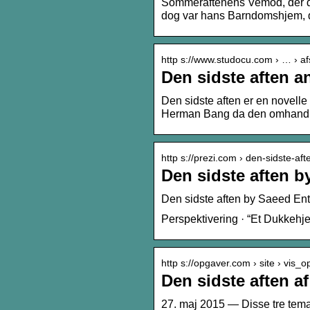
Sommeraftenens Vemod, der dr
dog var hans Barndomshjem, der
http s://www.studocu.com › … › a
Den sidste aften a
Den sidste aften er en novell
Herman Bang da den omhandl
http s://prezi.com › den-sidste-aft
Den sidste aften b
Den sidste aften by Saeed Ent
Perspektivering · “Et Dukkehjem
http s://opgaver.com › site › vis_
Den sidste aften 
27. maj 2015 — Disse tre tem