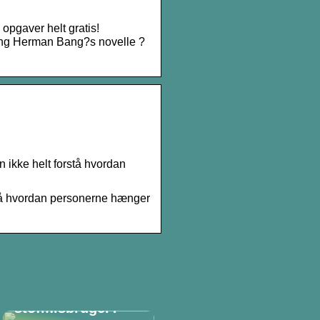
pgaver helt gratis!
ring Herman Bang?s novelle ?
 ikke helt forstå hvordan
stå hvordan personerne hænger
Hvordan spotter
man en
stofmisbruger?