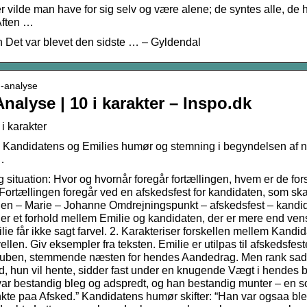
r vilde man have for sig selv og være alene; de syntes alle, de
Aften …
 Det var blevet den sidste … – Gyldendal
n-analyse
Analyse | 10 i karakter – Inspo.dk
 i karakter
m Kandidatens og Emilies humør og stemning i begyndelsen af n
 …
g situation: Hvor og hvornår foregår fortællingen, hvem er de fo
rtællingen foregår ved en afskedsfest for kandidaten, som skal
en – Marie – Johanne Omdrejningspunkt – afskedsfest – kandidat
der er et forhold mellem Emilie og kandidaten, der er mere end ve
ilie får ikke sagt farvel. 2. Karakteriser forskellen mellem Kan
llen. Giv eksempler fra teksten. Emilie er utilpas til afskedsfe
truben, stemmende næsten for hendes Aandedrag. Men rank sad 
d, hun vil hente, sidder fast under en knugende Vægt i hendes b
 var bestandig bleg og adspredt, og han bestandig munter – en 
kte paa Afsked.” Kandidatens humør skifter: “Han var ogsaa ble