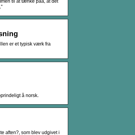
n til at tænke paa, at det
.”
øsning
en er et typisk værk fra
prindeligt å norsk.
 aften?, som blev udgivet i