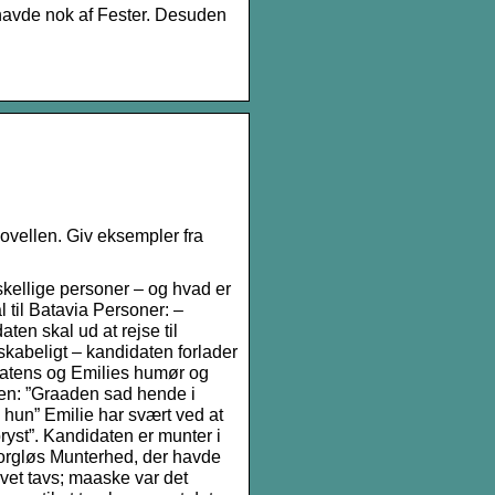
 havde nok af Fester. Desuden
ovellen. Giv eksempler fra
rskellige personer – og hvad er
 til Batavia Personer: –
en skal ud at rejse til
nskabeligt – kandidaten forlader
didatens og Emilies humør og
sten: ”Graaden sad hende i
hun” Emilie har svært ved at
ryst”. Kandidaten er munter i
sorgløs Munterhed, der havde
vet tavs; maaske var det