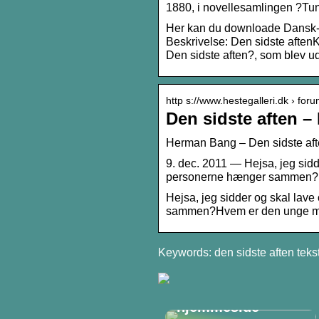
1880, i novellesamlingen ?Tu
Her kan du downloade Dansk-op
Beskrivelse: Den sidste aften
Den sidste aften?, som blev u
http s://www.hestegalleri.dk › for
Den sidste aften –
Herman Bang – Den sidste aften
9. dec. 2011 — Hejsa, jeg sid
personerne hænger sammen?
Hejsa, jeg sidder og skal lav
sammen?Hvem er den unge m
Keywords: den sidste aften teks
Sådan laver du
gode tekster til din
hjemmeside