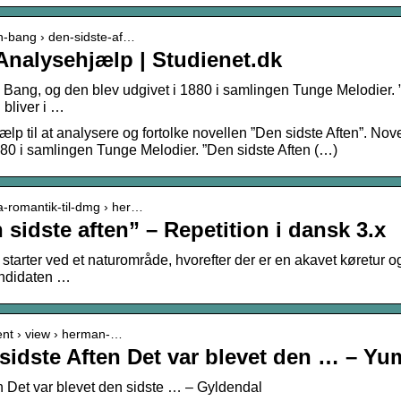
an-bang › den-sidste-af…
 Analysehjælp | Studienet.dk
 Bang, og den blev udgivet i 1880 i samlingen Tunge Melodier. 
 bliver i …
ælp til at analysere og fortolke novellen ”Den sidste Aften”. Nov
880 i samlingen Tunge Melodier. ”Den sidste Aften (…)
fra-romantik-til-dmg › her…
idste aften” – Repetition i dansk 3.x
 starter ved et naturområde, hvorefter der er en akavet køretur
andidaten …
nt › view › herman-…
idste Aften Det var blevet den … – Y
 Det var blevet den sidste … – Gyldendal