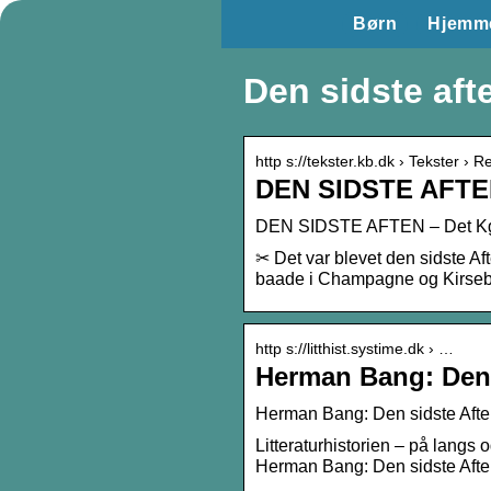
Børn
Hjemm
Den sidste aft
http s://tekster.kb.dk › Tekster › Re
DEN SIDSTE AFTEN 
DEN SIDSTE AFTEN – Det Kgl. 
✂ Det var blevet den sidste Aft
baade i Champagne og Kirseb
http s://litthist.systime.dk › …
Herman Bang: Den s
Herman Bang: Den sidste Aft
Litteraturhistorien – på lang
Herman Bang: Den sidste Aft