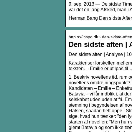
9. sep. 2013 — De sidste Time
var det en lang Afsked, man i 
Herman Bang Den sidste Aften
http s://inspo.dk › den-sidste-afte
Den sidste aften | 
Den sidste aften | Analyse | 10
Karakteriser forskellen melle
teksten. – Emilie er utilpas til
1. Beskriv novellens tid, rum o
novellens omdrejningspunkt? Fo
Kandidaten – Emilie – Enkefru
Batavia – vi får indblik i, at 
selskabet uden uden at fri. Em
stemning i begyndelsen af nove
Halsen, saadan helt oppe i S
sige, hvad hun tænker: ”den ly
starten af novellen: “Men hun
glemt Batavia og som ikke tæn