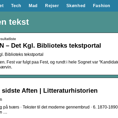
et
Tech
Mad
Rejser
Skønhed
Fashion
en tekst
sultatliste
– Det Kgl. Biblioteks tekstportal
Biblioteks tekstportal
en. Fest var fulgt paa Fest, og rundt i hele Sognet var “Kandida
ærvin.
idste Aften | Litteraturhistorien
en
s og på tværs · Tekster til det moderne gennembrud · 6. 1870-1
en …